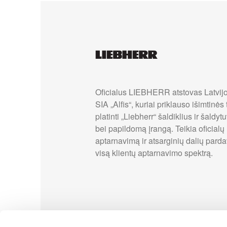
Oficialus LIEBHERR atstovas Latvijo
SIA „Alfis“, kuriai priklauso išimtinės
platinti „Liebherr“ šaldiklius ir šaldyt
bei papildomą įrangą. Teikia oficialų
aptarnavimą ir atsarginių dalių pard
visą klientų aptarnavimo spektrą.