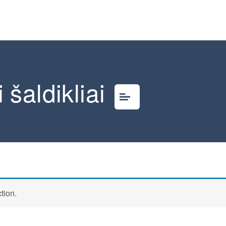
šaldikliai
tion.