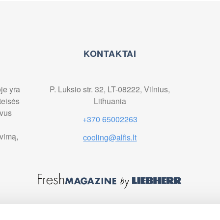
KONTAKTAI
je yra
P. Luksio str. 32, LT-08222, Vilnius,
 teisės
Lithuania
uvus
+370 65002263
avimą,
cooling@alfis.lt